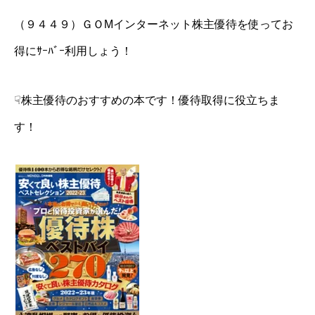
（９４４９）ＧＯMインターネット株主優待を使ってお
得にｻｰﾊﾞｰ利用しょう！
☟株主優待のおすすめの本です！優待取得に役立ちま
す！