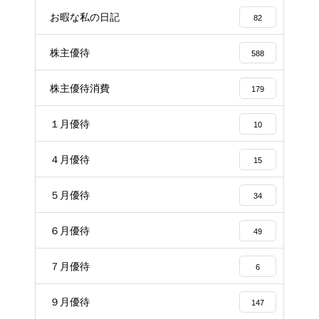
お暇な私の日記
82
株主優待
588
株主優待消費
179
１月優待
10
４月優待
15
５月優待
34
６月優待
49
７月優待
6
９月優待
147