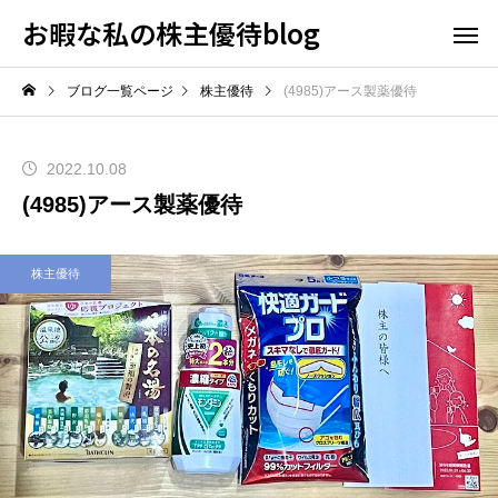
お暇な私の株主優待blog
ブログ一覧ページ
株主優待
(4985)アース製薬優待
2022.10.08
(4985)アース製薬優待
株主優待