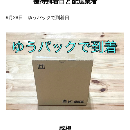
優待到着日と配送業者
9月28日 ゆうパックで到着日
感想