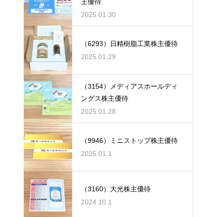
主優待
2025.01.30
（6293）日精樹脂工業株主優待
2025.01.29
（3154）メディアスホールディ
ングス株主優待
2025.01.28
（9946）ミニストップ株主優待
2025.01.1
（3160）大光株主優待
2024.10.1