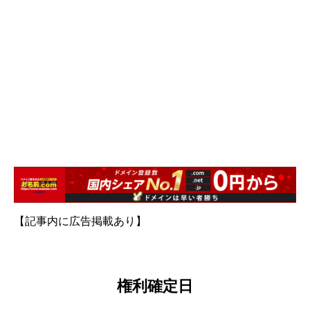
【記事内に広告掲載あり】
権利確定日