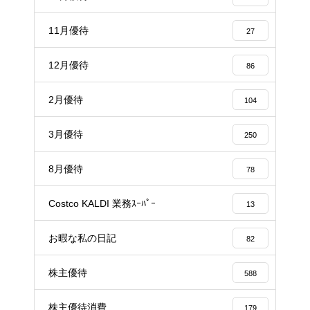
11月優待
27
12月優待
86
2月優待
104
3月優待
250
8月優待
78
Costco KALDI 業務ｽｰﾊﾟｰ
13
お暇な私の日記
82
株主優待
588
株主優待消費
179