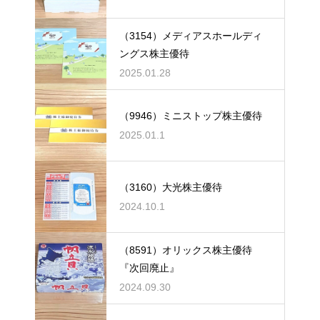
（3154）メディアスホールディ
ングス株主優待
2025.01.28
（9946）ミニストップ株主優待
2025.01.1
（3160）大光株主優待
2024.10.1
（8591）オリックス株主優待
『次回廃止』
2024.09.30