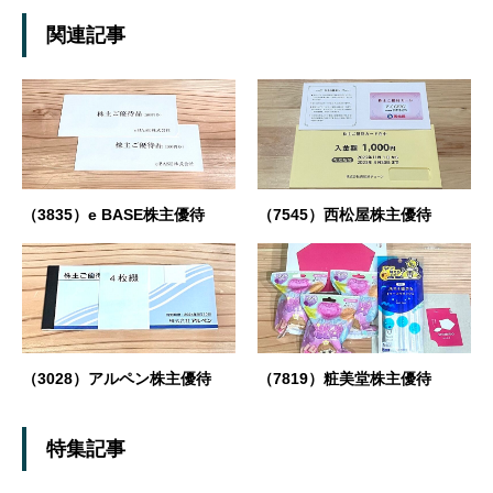
関連記事
（3835）e BASE株主優待
（7545）西松屋株主優待
（3028）アルペン株主優待
（7819）粧美堂株主優待
特集記事