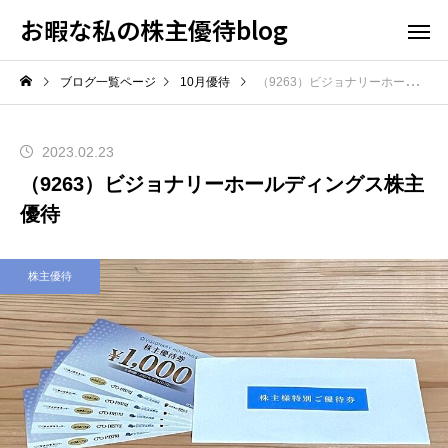
お暇な私の株主優待blog
ブログ一覧ページ
10月優待
（9263）ビジョナリーホールディングス株主優待
2023.02.23
（9263）ビジョナリーホールディングス株主
優待
株主優待