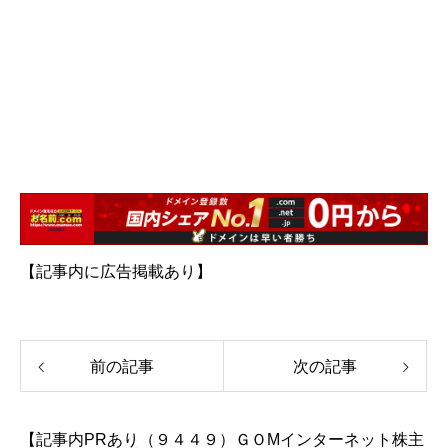
【記事内に広告掲載あり】
前の記事
次の記事
【記事内PRあり（９４４９）ＧＯMインターネット株主