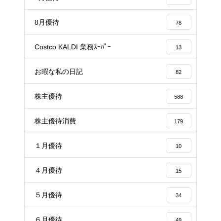
8月優待
78
Costco KALDI 業務ｽｰﾊﾟｰ
13
お暇な私の日記
82
株主優待
588
株主優待消費
179
１月優待
10
４月優待
15
５月優待
34
６月優待
49