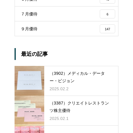
７月優待
6
９月優待
147
最近の記事
（3902）メディカル・データ
ー・ビジョン
2025.02.2
（3387）クリエイトレストラン
ツ株主優待
2025.02.1