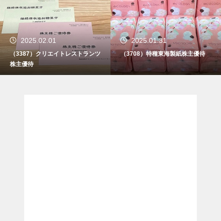
025.02.01
2025.01.31
2
387）クリエイトレストランツ
（3708）特種東海製紙株主優待
（7
優待
優待