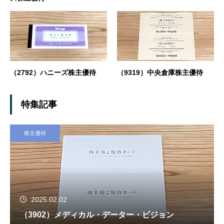
（2792）ハニーズ株主優待
（9319）中央倉庫株主優待
特集記事
株主優待
2025.02.02
（3902）メディカル・データー・ビジョン