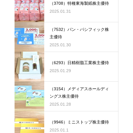
（3708）特種東海製紙株主優待
2025.01.31
（7532）パン・パシフィック株
主優待
2025.01.30
（6293）日精樹脂工業株主優待
2025.01.29
（3154）メディアスホールディ
ングス株主優待
2025.01.28
（9946）ミニストップ株主優待
2025.01.1