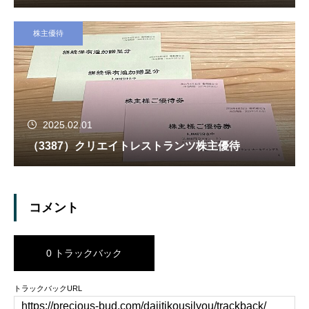
株主優待
2025.02.01
（3387）クリエイトレストランツ株主優待
コメント
0 トラックバック
トラックバックURL