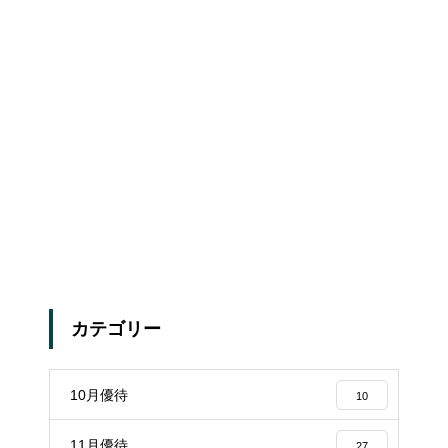
カテゴリー
10月優待
10
11月優待
27