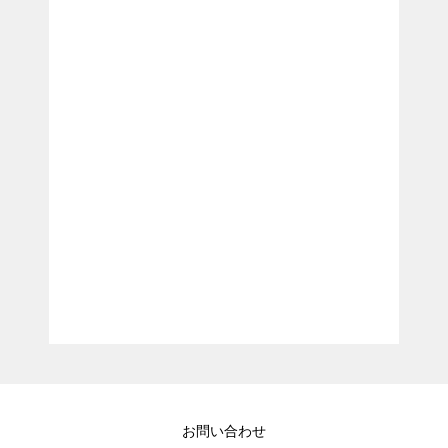
お問い合わせ