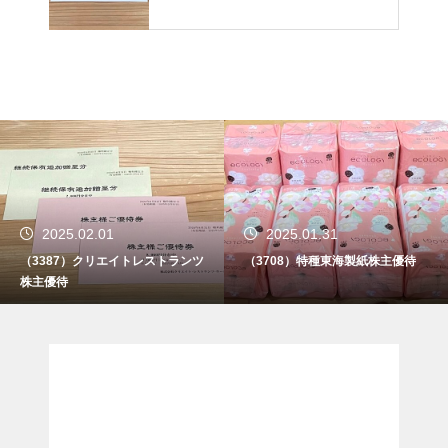
2025.02.01
2025.01.31
（3387）クリエイトレストランツ
（3708）特種東海製紙株主優待
株主優待