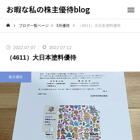
お暇な私の株主優待blog
ブログ一覧ページ
3月優待
（4611）大日本塗料優待
2022.07.07
2022.07.12
（4611）大日本塗料優待
株主優待