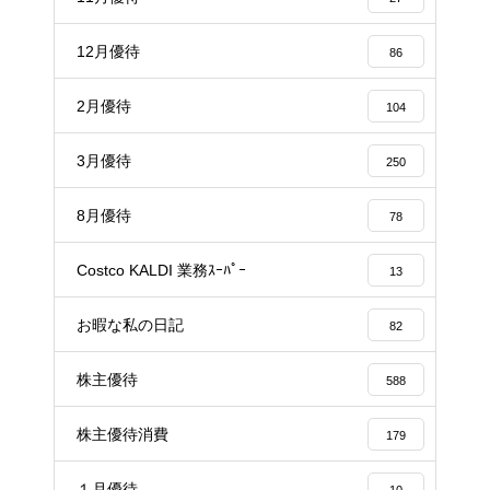
12月優待
86
2月優待
104
3月優待
250
8月優待
78
Costco KALDI 業務ｽｰﾊﾟｰ
13
お暇な私の日記
82
株主優待
588
株主優待消費
179
１月優待