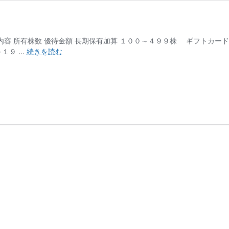
優待内容 所有株数 優待金額 長期保有加算 １００～４９９株 ギフトカ
（2730）
～１９ …
続きを読む
エ
デ
ィ
オ
ン
優
待