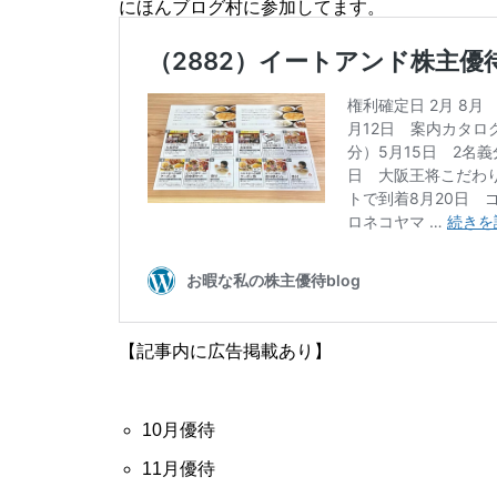
にほんブログ村に参加してます。
【記事内に広告掲載あり】
10月優待
11月優待