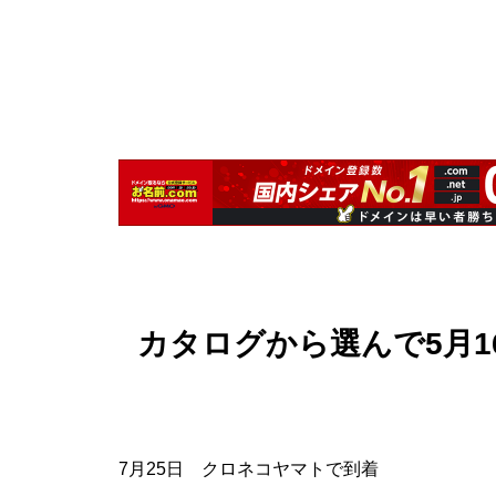
カタログから選んで5月
7月25日 クロネコヤマトで到着