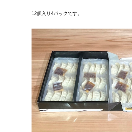
12個入り4パックです。