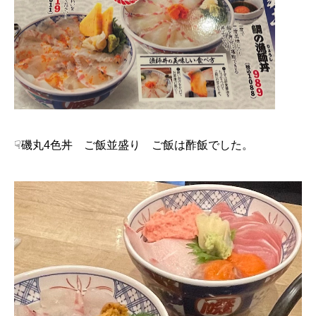
☟磯丸4色丼 ご飯並盛り ご飯は酢飯でした。