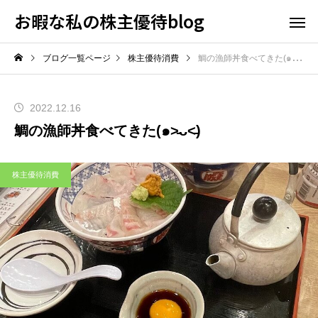
お暇な私の株主優待blog
ブログ一覧ページ
株主優待消費
鯛の漁師丼食べてきた(๑˃̵ᴗ˂̵)
2022.12.16
鯛の漁師丼食べてきた(๑˃̵ᴗ˂̵)
株主優待消費