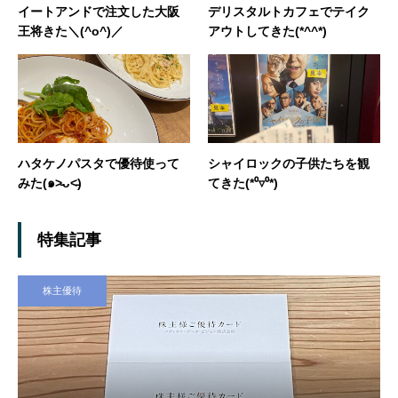
イートアンドで注文した大阪
デリスタルトカフェでテイク
王将きた＼(^o^)／
アウトしてきた(*^^*)
ハタケノパスタで優待使って
シャイロックの子供たちを観
みた(๑˃̵ᴗ˂̵)
てきた(*⁰▿⁰*)
特集記事
株主優待