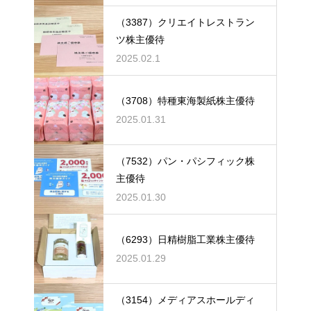
（3387）クリエイトレストラン
ツ株主優待
2025.02.1
（3708）特種東海製紙株主優待
2025.01.31
（7532）パン・パシフィック株
主優待
2025.01.30
（6293）日精樹脂工業株主優待
2025.01.29
（3154）メディアスホールディ