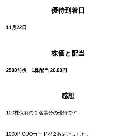
優待到着日
11月22日
株価と配当
2500前後 1株配当 20.00円
感想
100株保有の２名義分の優待です。
1000円QUOカードが２枚届きました。