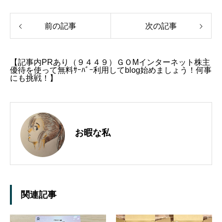
前の記事
次の記事
【記事内PRあり（９４４９）ＧＯMインターネット株主
優待を使って無料ｻｰﾊﾞｰ利用してblog始めましょう！何事
にも挑戦！】
お暇な私
関連記事