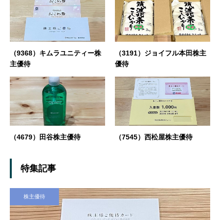
（9368）キムラユニティー株
（3191）ジョイフル本田株主
主優待
優待
（4679）田谷株主優待
（7545）西松屋株主優待
特集記事
株主優待