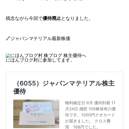
残念ながら今回で
優待廃止
となりました。
🔗
ジャパンマテリアル最新株価
にほんブログ村に参加してます。