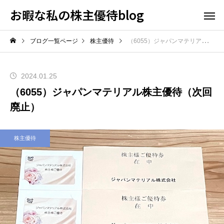
お暇な私の株主優待blog
ブログ一覧ページ
株主優待
（6055）ジャパンマテリアル株主優待（次回廃止）
2024.01.25
（6055）ジャパンマテリアル株主優待（次回
廃止）
株主優待