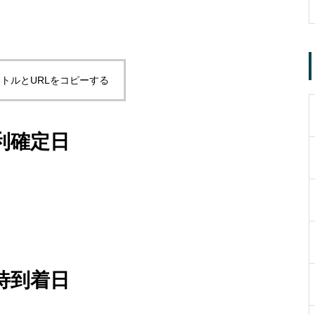
トルとURLをコピーする
利確定日
待到着日