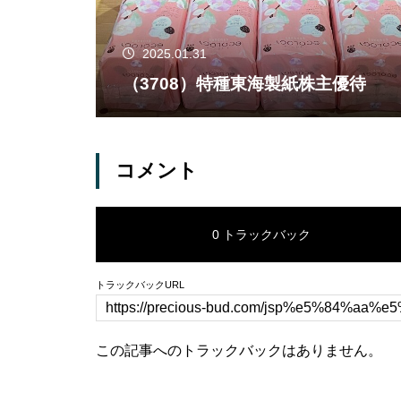
2025.01.31
（3708）特種東海製紙株主優待
コメント
0 トラックバック
トラックバックURL
この記事へのトラックバックはありません。