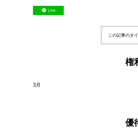
Line
この記事のタイ
権
3月
優