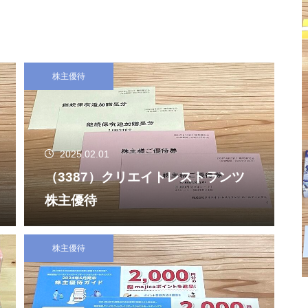
株主優待
2025.02.01
（3387）クリエイトレストランツ
株主優待
株主優待