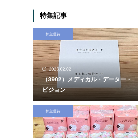
特集記事
株主優待
2025.02.02
（3902）メディカル・データー・
ビジョン
株主優待