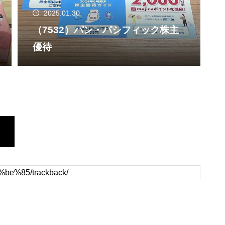
2025.01.30
（7532）パン・パシフィック株主
優待