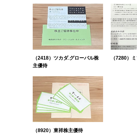
（2418）ツカダ.グローバル株
（7280）
主優待
（8920）東祥株主優待