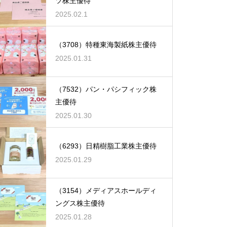
ツ株主優待
2025.02.1
（3708）特種東海製紙株主優待
2025.01.31
（7532）パン・パシフィック株
主優待
2025.01.30
（6293）日精樹脂工業株主優待
2025.01.29
（3154）メディアスホールディ
ングス株主優待
2025.01.28