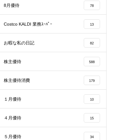
8月優待
78
Costco KALDI 業務ｽｰﾊﾟｰ
13
お暇な私の日記
82
株主優待
588
株主優待消費
179
１月優待
10
４月優待
15
５月優待
34