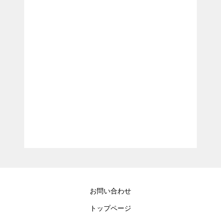
お問い合わせ
トップページ