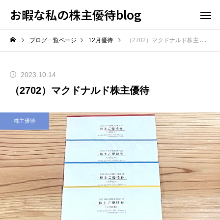
お暇な私の株主優待blog
ブログ一覧ページ
12月優待
（2702）マクドナルド株主優待
2023.10.14
（2702）マクドナルド株主優待
株主優待