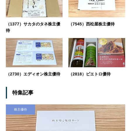
（1377）サカタのタネ株主優
（7545）西松屋株主優待
待
（2730）エディオン株主優待
（2818）ピエトロ優待
特集記事
株主優待