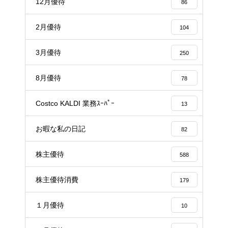
12月優待
86
2月優待
104
3月優待
250
8月優待
78
Costco KALDI 業務ｽｰﾊﾟｰ
13
お暇な私の日記
82
株主優待
588
株主優待消費
179
１月優待
10