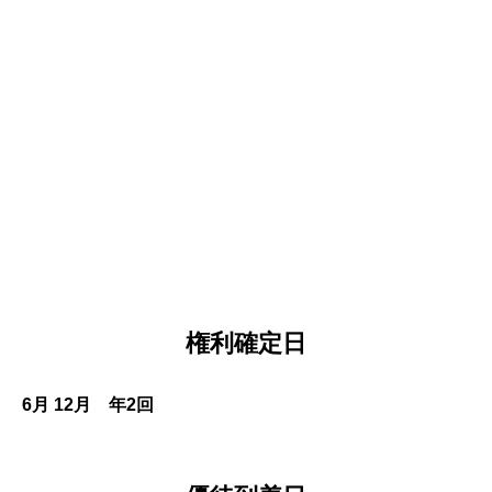
権利確定日
6月 12月 年2回