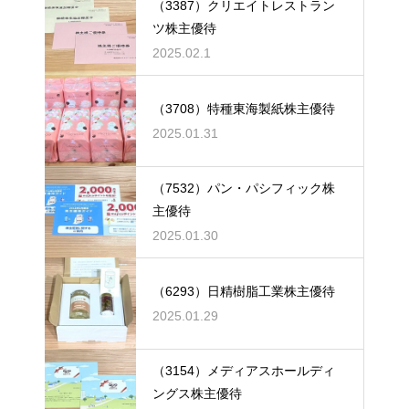
（3387）クリエイトレストラン
ツ株主優待
2025.02.1
（3708）特種東海製紙株主優待
2025.01.31
（7532）パン・パシフィック株
主優待
2025.01.30
（6293）日精樹脂工業株主優待
2025.01.29
（3154）メディアスホールディ
ングス株主優待