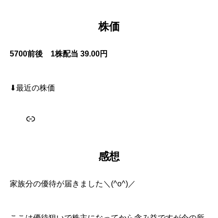
株価
5700前後 1株配当 39.00円
⬇︎最近の株価
リンク
感想
家族分の優待が届きました＼(^o^)／
ここは優待狙いで株主になってから含み益ですが今の所