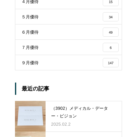
４月優待
15
５月優待
34
６月優待
49
７月優待
6
９月優待
147
最近の記事
（3902）メディカル・データ
ー・ビジョン
2025.02.2