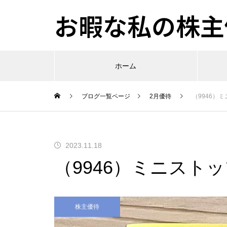
お暇な私の株主優
ホーム
ブログ一覧ページ
2月優待
（9946）
2023.11.18
（9946）ミニスト
株主優待