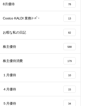
8月優待
78
Costco KALDI 業務ｽｰﾊﾟｰ
13
お暇な私の日記
82
株主優待
588
株主優待消費
179
１月優待
10
４月優待
15
５月優待
34