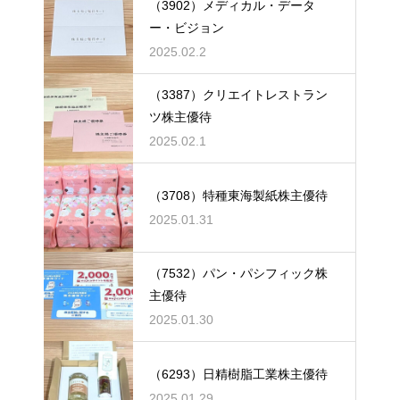
（3902）メディカル・データ
ー・ビジョン
2025.02.2
（3387）クリエイトレストラン
ツ株主優待
2025.02.1
（3708）特種東海製紙株主優待
2025.01.31
（7532）パン・パシフィック株
主優待
2025.01.30
（6293）日精樹脂工業株主優待
2025.01.29