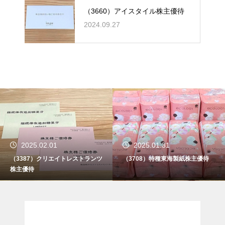
（3660）アイスタイル株主優待
2024.09.27
2025.01.31
2025.01.30
（3708）特種東海製紙株主優待
（7532）パン・パシフィック株主
優待