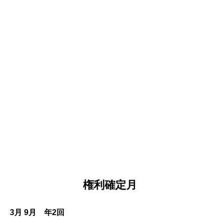
権利確定月
3月 9月 年2回