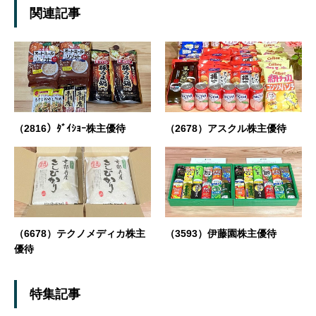
関連記事
（2816）ﾀﾞｲｼｮｰ株主優待
（2678）アスクル株主優待
（6678）テクノメディカ株主
（3593）伊藤園株主優待
優待
特集記事