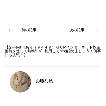
前の記事
次の記事
【記事内PRあり（９４４９）ＧＯMインターネット株主
優待を使って無料ｻｰﾊﾞｰ利用してblog始めましょう！何事
にも挑戦！】
お暇な私