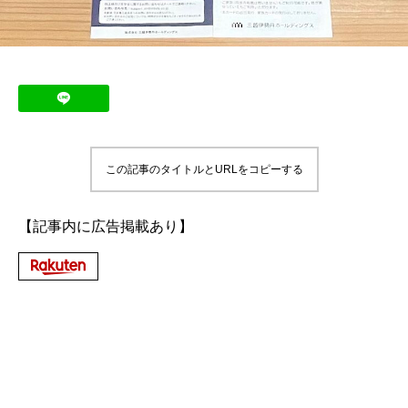
この記事のタイトルとURLをコピーする
【記事内に広告掲載あり】