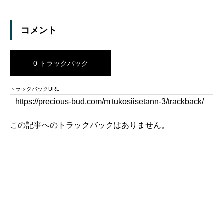
コメント
0 トラックバック
トラックバックURL
この記事へのトラックバックはありません。