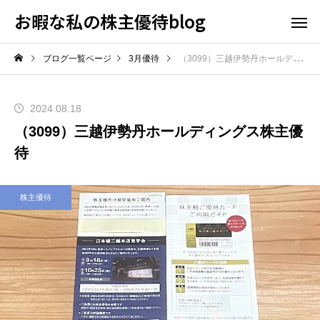
お暇な私の株主優待blog
ブログ一覧ページ
3月優待
（3099）三越伊勢丹ホールディングス株主優待
2024.08.18
（3099）三越伊勢丹ホールディングス株主優
待
株主優待