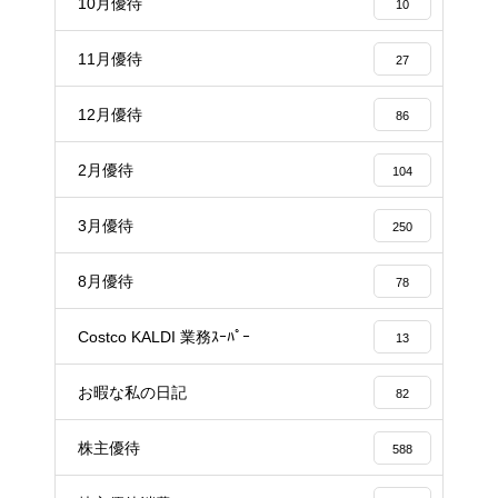
10月優待
10
11月優待
27
12月優待
86
2月優待
104
3月優待
250
8月優待
78
Costco KALDI 業務ｽｰﾊﾟｰ
13
お暇な私の日記
82
株主優待
588