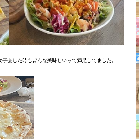
回女子会した時も皆んな美味しいって満足してました。