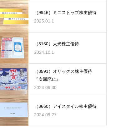
（9946）ミニストップ株主優待
2025.01.1
（3160）大光株主優待
2024.10.1
（8591）オリックス株主優待
『次回廃止』
2024.09.30
（3660）アイスタイル株主優待
2024.09.27