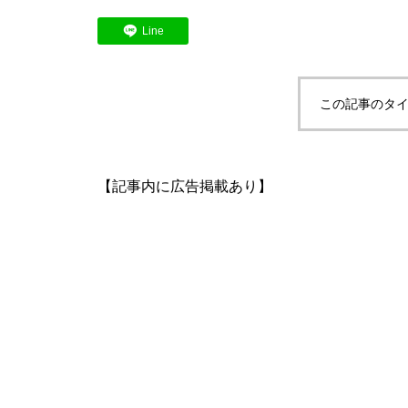
Line
この記事のタイ
【記事内に広告掲載あり】