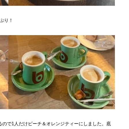
っぷり！
るので1人だけピーチ＆オレンジティーにしました。底