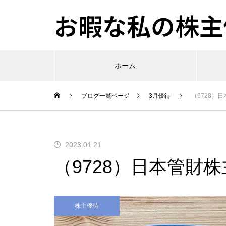
お暇な私の株主優
ホーム
ブログ一覧ページ
3月優待
（9728）
2023.01.21
（9728）日本管財
株主優待