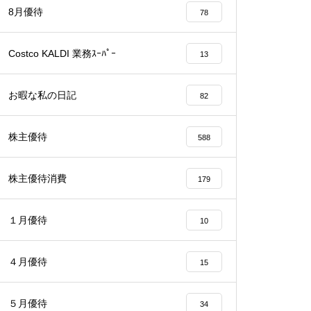
8月優待
78
Costco KALDI 業務ｽｰﾊﾟｰ
13
お暇な私の日記
82
株主優待
588
株主優待消費
179
１月優待
10
４月優待
15
５月優待
34