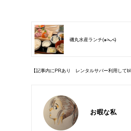
磯丸水産ランチ(๑˃̵ᴗ˂̵)
【記事内にPRあり レンタルサバー利用してbl
お暇な私