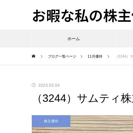
お暇な私の株主優
ホーム
ブログ一覧ページ
11月優待
（3244
2023.03.04
（3244）サムティ
株主優待