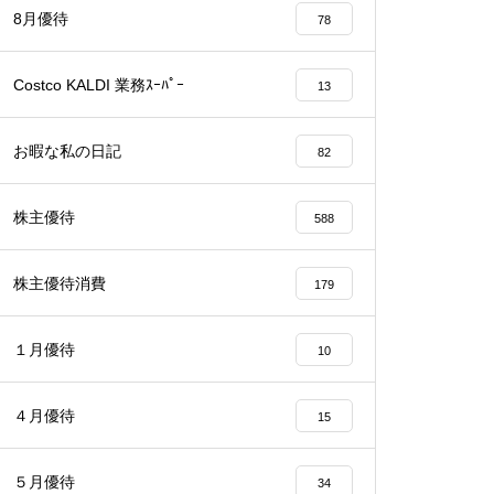
8月優待
78
Costco KALDI 業務ｽｰﾊﾟｰ
13
お暇な私の日記
82
株主優待
588
株主優待消費
179
１月優待
10
４月優待
15
５月優待
34