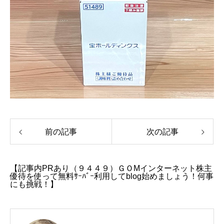
前の記事
次の記事
【記事内PRあり（９４４９）ＧＯMインターネット株主
優待を使って無料ｻｰﾊﾞｰ利用してblog始めましょう！何事
にも挑戦！】