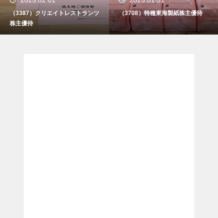
2025.01.31
2025.01.30
（3708）特種東海製紙株主優待
（7532）パン・パシフィック株主
優待