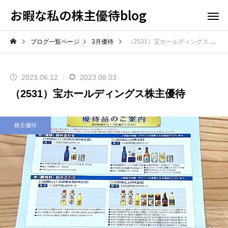
お暇な私の株主優待blog
ブログ一覧ページ
3月優待
（2531）宝ホールディングス株主優待
2023.06.12
2023.08.03
（2531）宝ホールディングス株主優待
株主優待