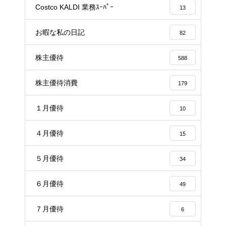
Costco KALDI 業務ｽｰﾊﾟｰ
13
お暇な私の日記
82
株主優待
588
株主優待消費
179
１月優待
10
４月優待
15
５月優待
34
６月優待
49
７月優待
6