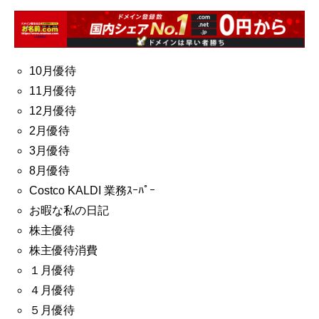
10月優待
11月優待
12月優待
2月優待
3月優待
8月優待
Costco KALDI 業務ｽｰﾊﾟｰ
お暇な私の日記
株主優待
株主優待消費
１月優待
４月優待
５月優待