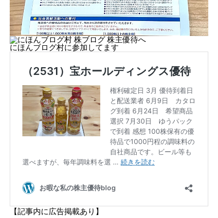
にほんブログ村に参加してます
【記事内に広告掲載あり】