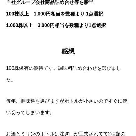
自社グループ会社商品詰め合せ等を贈呈
100株以上 1,000円相当を数種より 1点選択
1.000株以上 3,000円相当を数種より1点選択
感想
100株保有の優待です。調味料詰め合わせを選びまし
た。
毎年、調味料を選びますがボトルが小さいのですぐに使
い切ってしまいます。
お酒とミリンのボトルは注ぎ口が工夫されてて2種類の