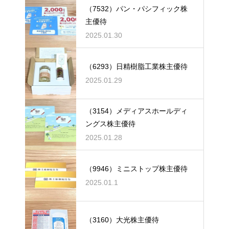
（7532）パン・パシフィック株
主優待
2025.01.30
（6293）日精樹脂工業株主優待
2025.01.29
（3154）メディアスホールディ
ングス株主優待
2025.01.28
（9946）ミニストップ株主優待
2025.01.1
（3160）大光株主優待