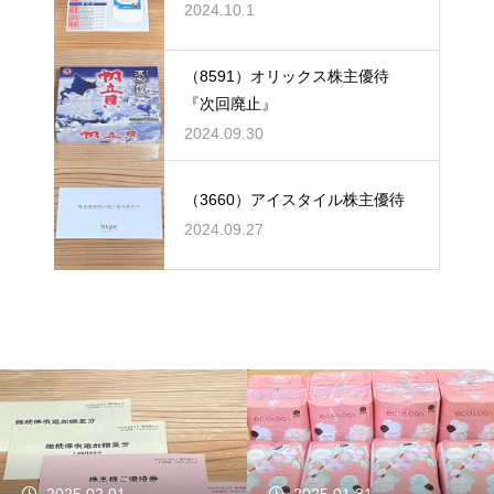
2024.10.1
（8591）オリックス株主優待
『次回廃止』
2024.09.30
（3660）アイスタイル株主優待
2024.09.27