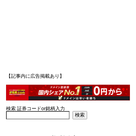
【記事内に広告掲載あり】
検索 証券コードor銘柄入力
検索