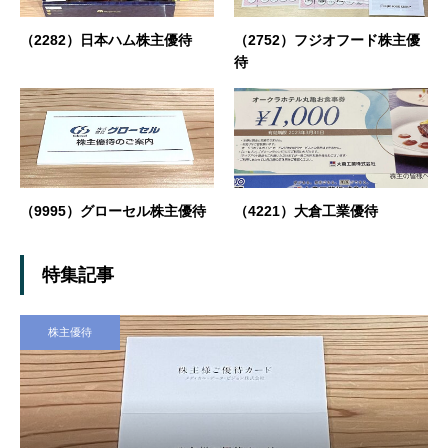
（2282）日本ハム株主優待
（2752）フジオフード株主優
待
（9995）グローセル株主優待
（4221）大倉工業優待
特集記事
株主優待