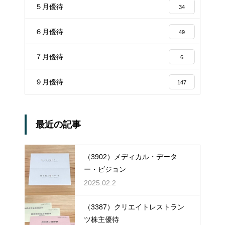
５月優待
34
６月優待
49
７月優待
6
９月優待
147
最近の記事
（3902）メディカル・データ
ー・ビジョン
2025.02.2
（3387）クリエイトレストラン
ツ株主優待