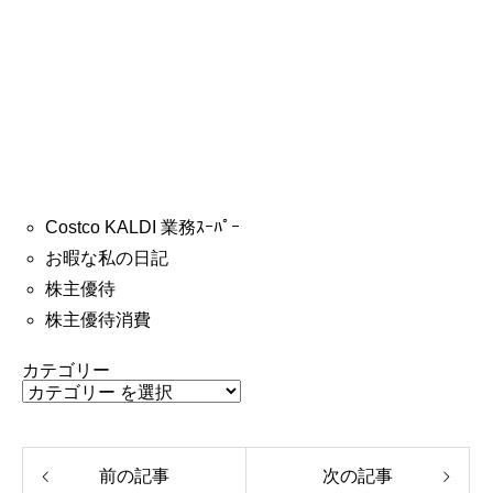
Costco KALDI 業務ｽｰﾊﾟｰ
お暇な私の日記
株主優待
株主優待消費
カテゴリー
前の記事
次の記事