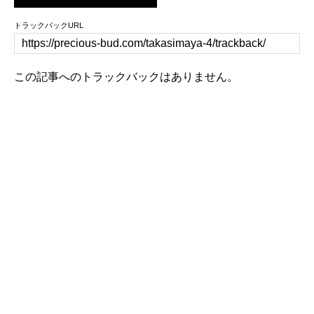
トラックバックURL
この記事へのトラックバックはありません。