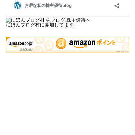
にほんブログ村に参加してます。