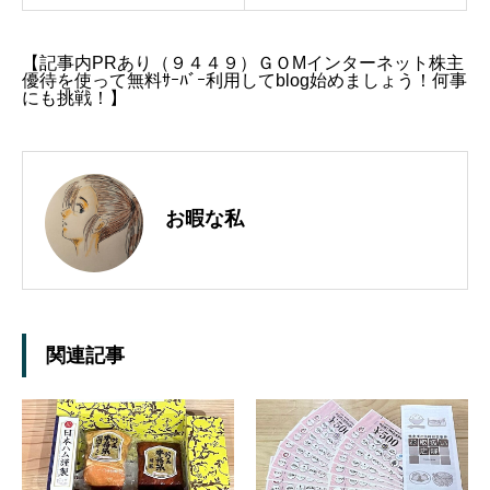
【記事内PRあり（９４４９）ＧＯMインターネット株主
優待を使って無料ｻｰﾊﾞｰ利用してblog始めましょう！何事
にも挑戦！】
お暇な私
関連記事