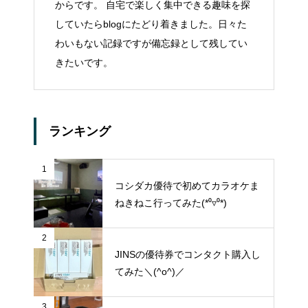
からです。 自宅で楽しく集中できる趣味を探
していたらblogにたどり着きました。日々た
わいもない記録ですが備忘録として残してい
きたいです。
ランキング
1
コシダカ優待で初めてカラオケま
ねきねこ行ってみた(*⁰▿⁰*)
2
JINSの優待券でコンタクト購入し
てみた＼(^o^)／
3