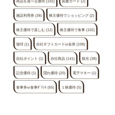
商品を選べる優待
(192)
図書カード
(2)
施設利用券
(38)
株主優待でショッピング
(2)
株主優待で楽しむ
(12)
株主優待で食事
(102)
珈琲
(1)
自社ギフトカードor金券
(108)
自社ポイント
(1)
自社商品
(141)
観光
(38)
記念優待
(1)
隠れ優待
(20)
電子マネー
(1)
食事券or食事ﾎﾟｲﾝﾄ
(65)
１株優待
(5)