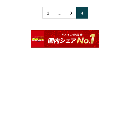
1
…
3
4