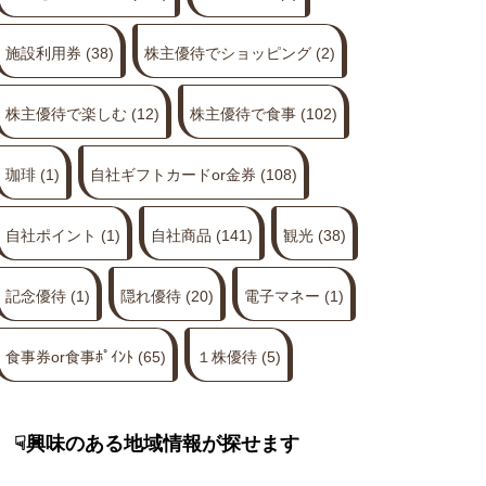
施設利用券
(38)
株主優待でショッピング
(2)
株主優待で楽しむ
(12)
株主優待で食事
(102)
珈琲
(1)
自社ギフトカードor金券
(108)
自社ポイント
(1)
自社商品
(141)
観光
(38)
記念優待
(1)
隠れ優待
(20)
電子マネー
(1)
食事券or食事ﾎﾟｲﾝﾄ
(65)
１株優待
(5)
☟興味のある地域情報が探せます