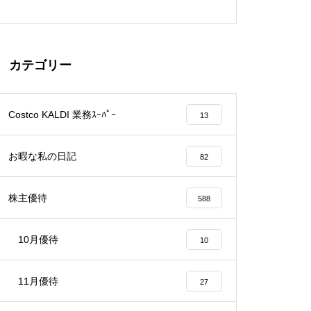
カテゴリー
Costco KALDI 業務ｽｰﾊﾟｰ
13
お暇な私の日記
82
株主優待
588
10月優待
10
11月優待
27