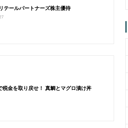
7）リテールパートナーズ株主優待
27
で税金を取り戻せ！ 真鯛とマグロ漬け丼